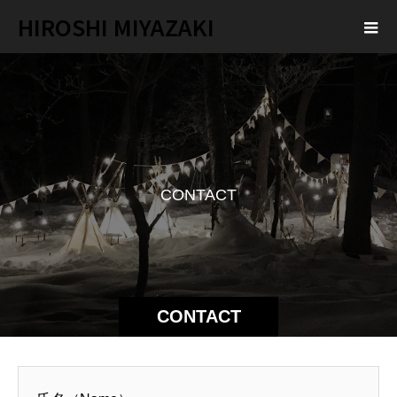
HIROSHI MIYAZAKI
C
O
N
T
A
C
T
CONTACT